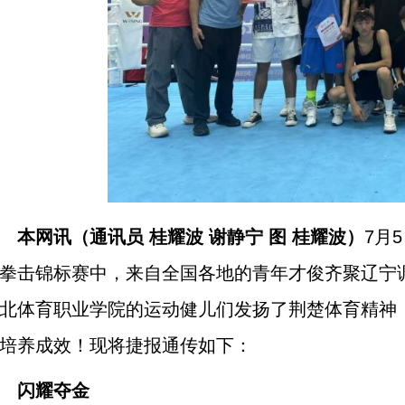
本网讯（通讯员 桂耀波 谢静宁 图 桂耀波）
7月
拳击锦标赛中，来自全国各地的青年才俊齐聚辽宁
北体育职业学院的运动健儿们发扬了荆楚体育精神
培养成效！现将捷报通传如下：
闪耀夺金