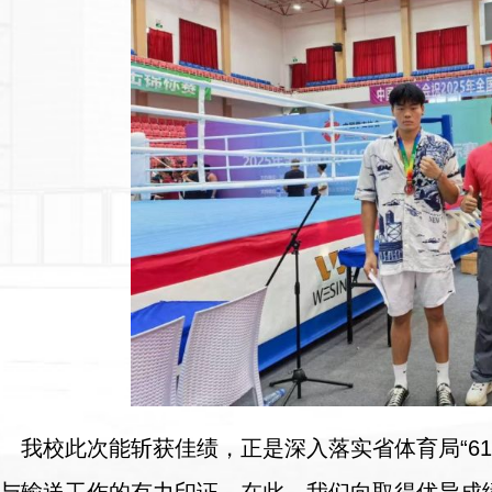
校此次能斩获佳绩，正是深入落实省体育局“615