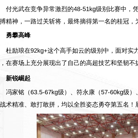
光武在竞争异常激烈的48-51kg级别比赛中，
搏精神，一路过关斩将，最终摘得第一名的桂冠，
勇攀高峰
励琅在92kg+这个高手如云的级别中，面对实
，在赛场上充分展现出了自己的高超技艺和坚韧不
新锐崛起
家铭（63.5-67kg级）、符永康（57-60kg级
战术精准、敢打敢拼，均以全胜姿态勇夺第五名！