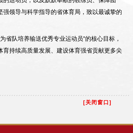
绩的运动员，以及默默奉献的教练员、保障团
坚强领导与科学指导的省体育局，致以最诚挚的
“为省队培养输送优秀专业运动员”的核心目标，
体育持续高质量发展、建设体育强省贡献更多尖
[关闭窗口]